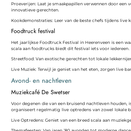
Proeverijen: Laat je smaakpapillen verwennen door een ve
innovatieve gerechten.
Kookdemonstraties: Leer van de beste chefs tijdens live
Foodtruck festival
Het jaarlijkse Foodtruck Festival in Heerenveen is een wa
scala aan foodtrucks biedt dit festival iets voor iedereen.
Streetfood: Van exotische gerechten tot lokale lekkernije
Live Muziek: Terwijl je geniet van het eten, zorgen live ba
Avond- en nachtleven
Muziekcafé De Swetser
Voor degenen die van een bruisend nachtleven houden, is
organiseert regelmatig live optredens van zowel lokale b
Live Optredens: Geniet van een breed scala aan muziekgen
Themafeesten: Van jaren ’80 avonden tot moderne dance fe