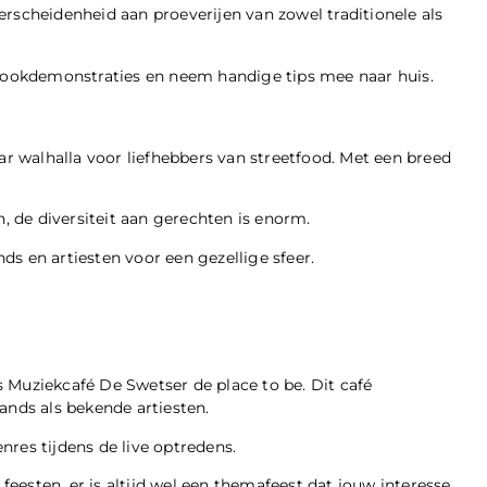
rscheidenheid aan proeverijen van zowel traditionele als
 kookdemonstraties en neem handige tips mee naar huis.
ar walhalla voor liefhebbers van streetfood. Met een breed
n, de diversiteit aan gerechten is enorm.
nds en artiesten voor een gezellige sfeer.
 Muziekcafé De Swetser de place to be. Dit café
ands als bekende artiesten.
res tijdens de live optredens.
esten, er is altijd wel een themafeest dat jouw interesse