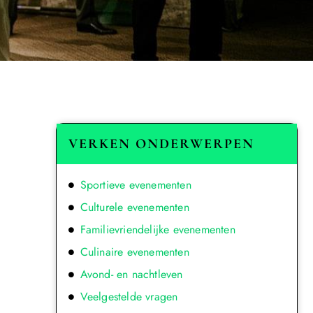
VERKEN ONDERWERPEN
Sportieve evenementen
Culturele evenementen
Familievriendelijke evenementen
Culinaire evenementen
Avond- en nachtleven
Veelgestelde vragen