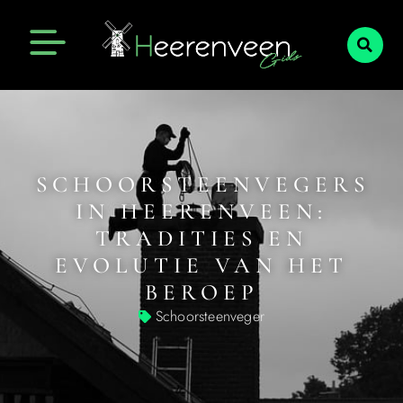
SCHOORSTEENVEGERS
IN HEERENVEEN:
TRADITIES EN
EVOLUTIE VAN HET
BEROEP
Schoorsteenveger