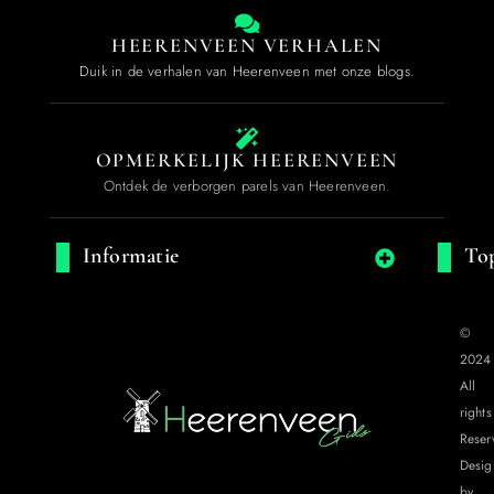
HEERENVEEN VERHALEN
Duik in de verhalen van Heerenveen met onze blogs.
OPMERKELIJK HEERENVEEN
Ontdek de verborgen parels van Heerenveen.
Informatie
Top
©
2024
All
rights
Reser
Desig
by