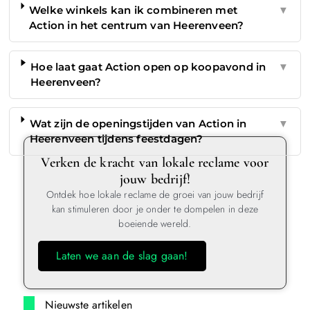
Welke winkels kan ik combineren met
▼
Action in het centrum van Heerenveen?
Hoe laat gaat Action open op koopavond in
▼
Heerenveen?
Wat zijn de openingstijden van Action in
▼
Heerenveen tijdens feestdagen?
Verken de kracht van lokale reclame voor
jouw bedrijf!
Ontdek hoe lokale reclame de groei van jouw bedrijf
kan stimuleren door je onder te dompelen in deze
boeiende wereld.
Laten we aan de slag gaan!
Nieuwste artikelen