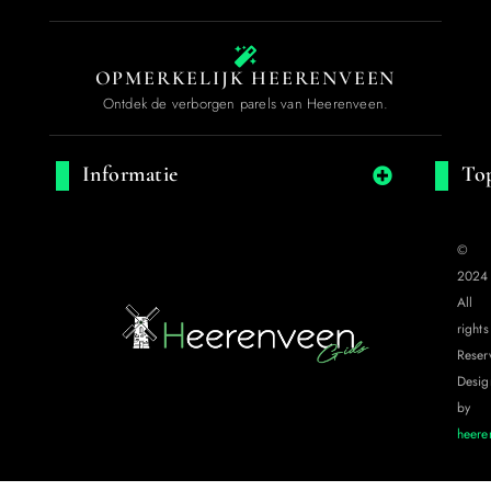
OPMERKELIJK HEERENVEEN
Ontdek de verborgen parels van Heerenveen.
Informatie
Top
©
2024
All
rights
Reser
Desig
by
heere