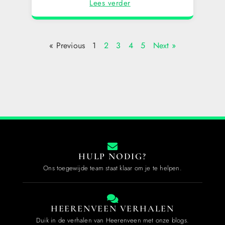
Lees verder
« Previous
1
2
3
4
5
Next »
HULP NODIG?
Ons toegewijde team staat klaar om je te helpen.
HEERENVEEN VERHALEN
Duik in de verhalen van Heerenveen met onze blogs.