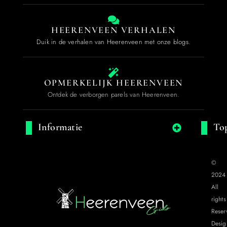
HEERENVEEN VERHALEN
Duik in de verhalen van Heerenveen met onze blogs.
OPMERKELIJK HEERENVEEN
Ontdek de verborgen parels van Heerenveen.
Informatie
Top
©
2024
All
rights
Reser
Desig