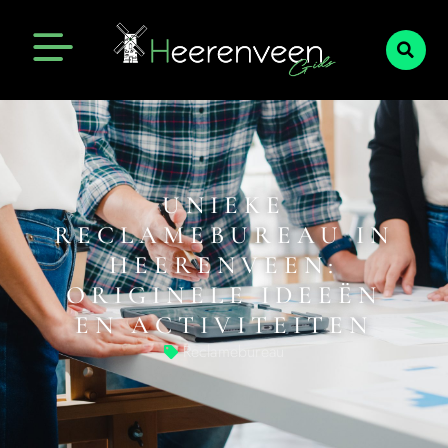
UNIEKE
RECLAMEBUREAU IN
HEERENVEEN:
ORIGINELE IDEEËN
EN ACTIVITEITEN
Reclamebureau