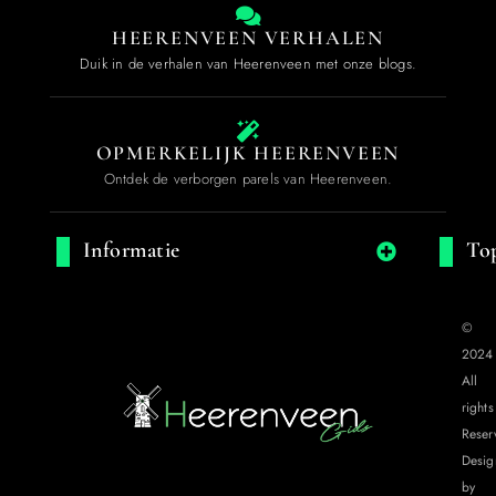
HEERENVEEN VERHALEN
Duik in de verhalen van Heerenveen met onze blogs.
OPMERKELIJK HEERENVEEN
Ontdek de verborgen parels van Heerenveen.
Informatie
Top
©
2024
All
rights
Reser
Desig
by