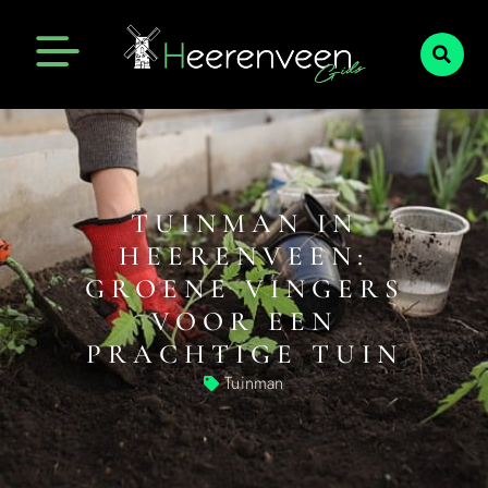
TUINMAN IN
HEERENVEEN:
GROENE VINGERS
VOOR EEN
PRACHTIGE TUIN
Tuinman